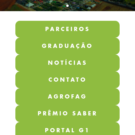
PARCEIROS
GRADUAÇÃO
NOTÍCIAS
CONTATO
AGROFAG
PRÊMIO SABER
PORTAL G1